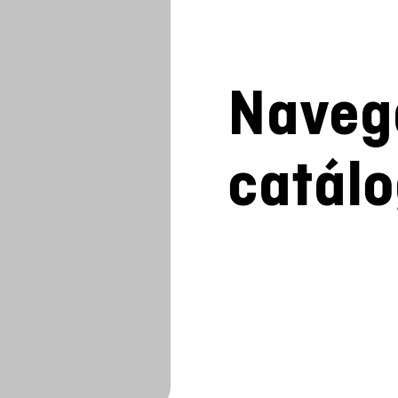
Naveg
catál