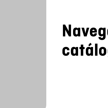
Naveg
catál