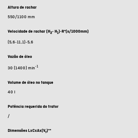
Altura de rachar
550/1100 mm
Velocidade de rachar (H
- H
)-R*(s/1000mm)
2
1
(5,6-11,1)-5,6
Vazão de óleo
-1
30 (1400) min
Volume de óleo no tanque
40 l
Potência requerida do trator
/
Dimensões LxCxAx(V
)**
t