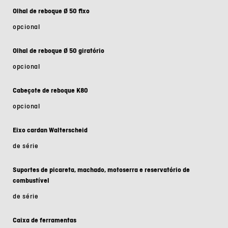
Olhal de reboque Ø 50 fixo
opcional
Olhal de reboque Ø 50 giratório
opcional
Cabeçote de reboque K80
opcional
Eixo cardan Walterscheid
de série
Suportes de picareta, machado, motoserra e reservatório de
combustível
de série
Caixa de ferramentas