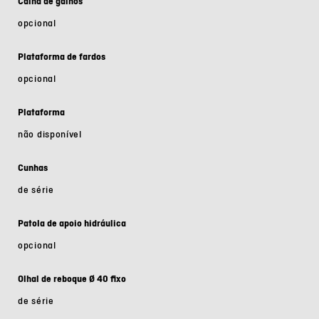
Calha de galhos
opcional
Plataforma de fardos
opcional
Plataforma
não disponível
Cunhas
de série
Patola de apoio hidráulica
opcional
Olhal de reboque Ø 40 fixo
de série