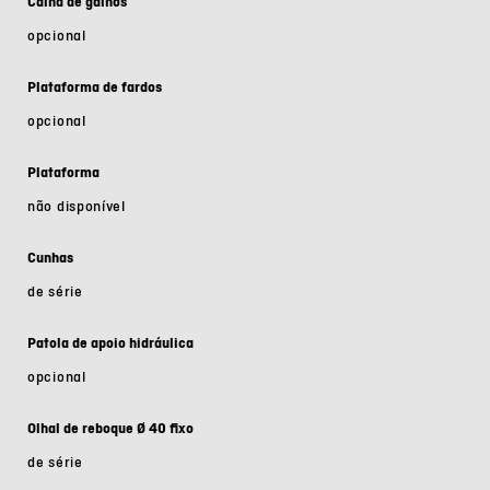
Calha de galhos
opcional
Plataforma de fardos
opcional
Plataforma
não disponível
Cunhas
de série
Patola de apoio hidráulica
opcional
Olhal de reboque Ø 40 fixo
de série