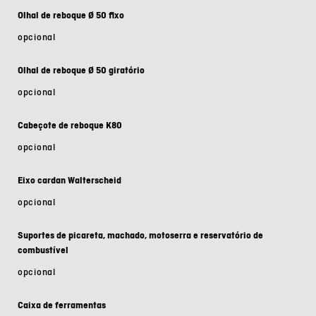
Olhal de reboque Ø 50 fixo
opcional
Olhal de reboque Ø 50 giratório
opcional
Cabeçote de reboque K80
opcional
Eixo cardan Walterscheid
opcional
Suportes de picareta, machado, motoserra e reservatório de
combustível
opcional
Caixa de ferramentas