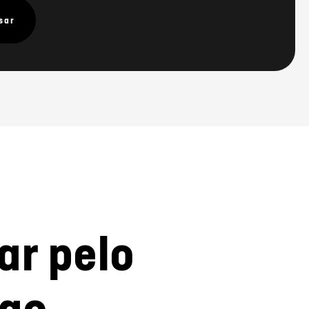
sar
ar pelo
ogo