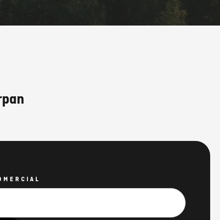
rpan
OMERCIAL