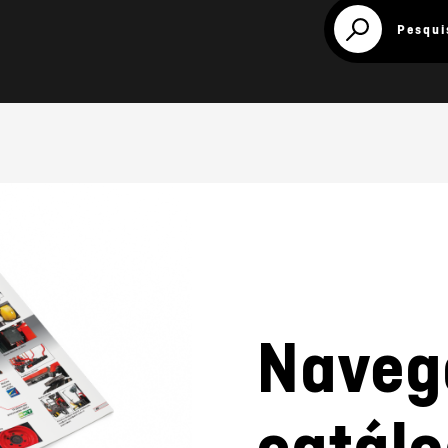
Pesqui
Naveg
catál