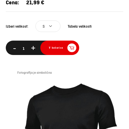
Cena:
21,99 €
S
Tabela velikosti
Izberi velikost:
-
+
V košarico
Fotografija je simbolična
Foto