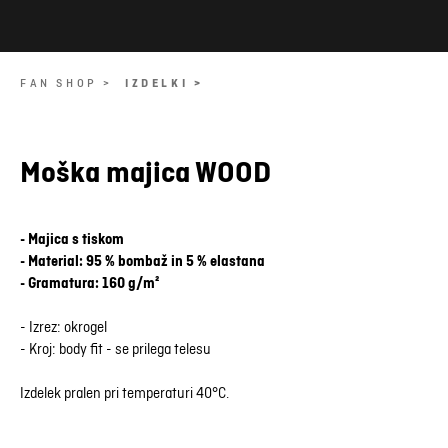
FAN SHOP >
IZDELKI >
Moška majica WOOD
- Majica s tiskom
- Material: 95 % bombaž in 5 % elastana
- Gramatura: 160 g/m²
- Izrez: okrogel
- Kroj: body fit - se prilega telesu
Izdelek pralen pri temperaturi 40°C.