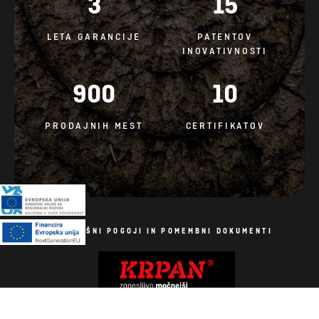
3
15
LETA GARANCIJE
PATENTOV
INOVATIVNOSTI
900
10
PRODAJNIH MEST
CERTIFIKATOV
SPLOŠNI POGOJI IN POMEMBNI DOKUMENTI
Politika piškotkov
Vse pravice pridržane. Fotografije so simbolične.