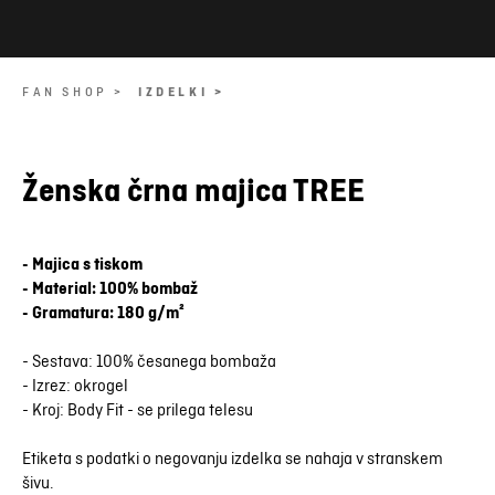
FAN SHOP >
IZDELKI >
Ženska črna majica TREE
- Majica s tiskom
- Material: 100% bombaž
- Gramatura: 180 g/m²
- Sestava: 100% česanega bombaža
- Izrez: okrogel
- Kroj: Body Fit - se prilega telesu
Etiketa s podatki o negovanju izdelka se nahaja v stranskem
šivu.