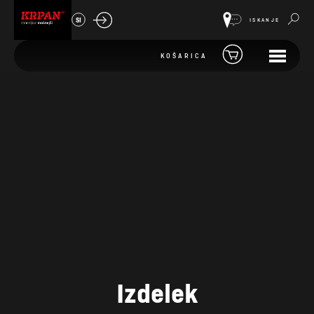
SI
ISKANJE
KOŠARICA
Izdelek