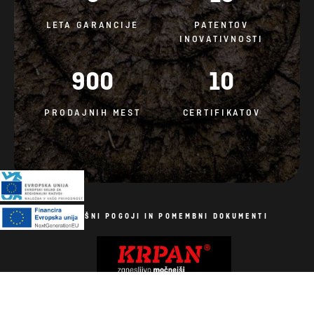
LETA GARANCIJE
PATENTOV
INOVATIVNOSTI
900
10
PRODAJNIH MEST
CERTIFIKATOV
SPLOŠNI POGOJI IN POMEMBNI DOKUMENTI
Politika piškotkov
Vse pravice pridržane. Fotografije so simbolične.
Izdelava spletnih strani: AV studio