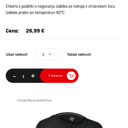
Etiketa s podatki o negovanju izdelka se nahaja v stranskem šivu.
Izdelek pralen pri temperaturi 40°C.
Cena:
26,99 €
S
Tabela velikosti
Izberi velikost:
-
+
V košarico
Fotografija je simbolična
Foto