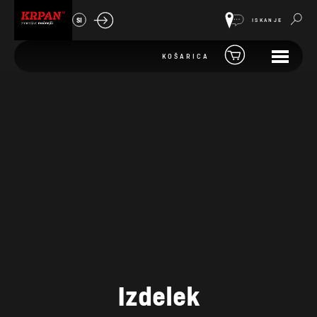
SI
ISKANJE
KOŠARICA
Izdelek