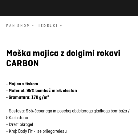
FAN SHOP >
IZDELKI >
Moška majica z dolgimi rokavi
CARBON
- Majica s tiskom
- Material: 95% bombaž in 5% elestan
- Gramatura: 170 g/m²
- Sestava: 95% česanega in posebej obdelanega gladkega bombaža /
5% elastana
- Izrez: okrogel
- Kroj: Body Fit - se prilega telesu