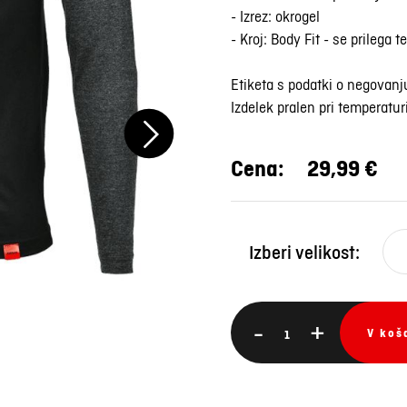
- Izrez: okrogel
- Kroj: Body Fit - se prilega t
Etiketa s podatki o negovanj
Izdelek pralen pri temperatur
Cena:
29,99 €
Izberi velikost:
-
+
V koš