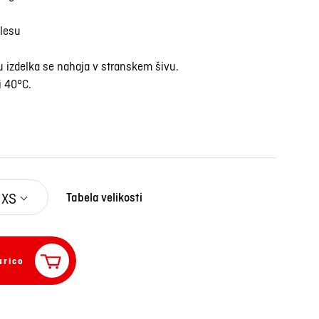
elesu
u izdelka se nahaja v stranskem šivu.
i 40°C.
XS
Tabela velikosti
arico