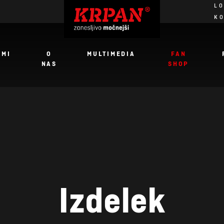
LO
K
JMI
O
MULTIMEDIA
FAN
NAS
SHOP
Izdelek