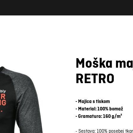
Moška maj
Fotografija je simbolična
RETRO
- Majica s tiskom
- Material: 100% bomaž
- Gramatura: 160 g/m²
- Sestava: 100% posebej tk