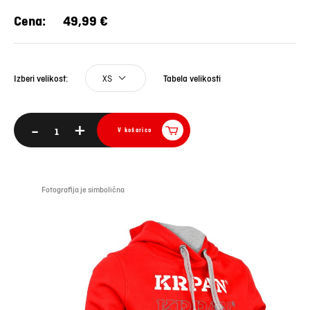
Cena:
49,99 €
XS
Tabela velikosti
Izberi velikost:
-
+
V košarico
Fotografija je simbolična
Foto