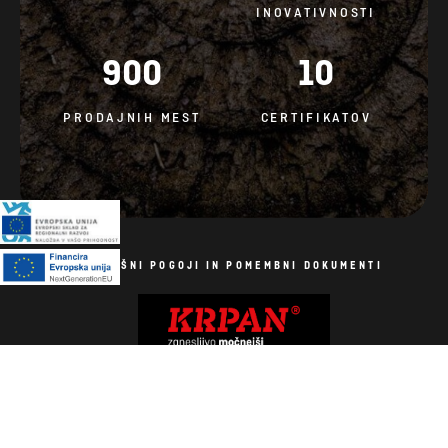
INOVATIVNOSTI
900
10
PRODAJNIH MEST
CERTIFIKATOV
SPLOŠNI POGOJI IN POMEMBNI DOKUMENTI
Politika piškotkov
Vse pravice pridržane. Fotografije so simbolične.
Izdelava spletnih strani: AV studio