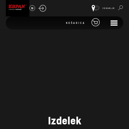
SI
ISKANJE
KOŠARICA
Izdelek