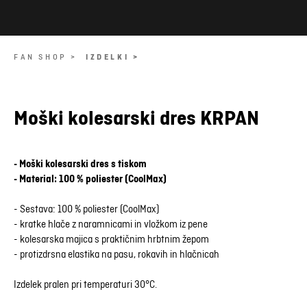
FAN SHOP >
IZDELKI >
Moški kolesarski dres KRPAN
- Moški kolesarski dres s tiskom
- Material: 100 % poliester (CoolMax)
- Sestava: 100 % poliester (CoolMax)
- kratke hlače z naramnicami in vložkom iz pene
- kolesarska majica s praktičnim hrbtnim žepom
- protizdrsna elastika na pasu, rokavih in hlačnicah
Izdelek pralen pri temperaturi 30°C.