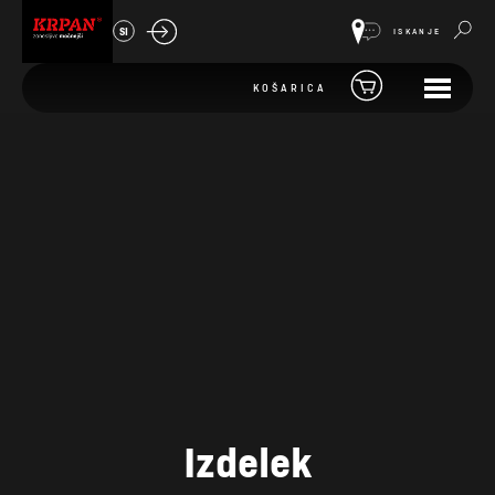
SI
ISKANJE
KOŠARICA
Izdelek