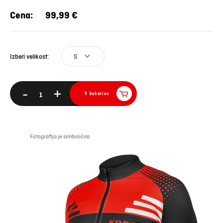
Cena:
99,99 €
S
Izberi velikost:
-
+
V košarico
Fotografija je simbolična
Foto