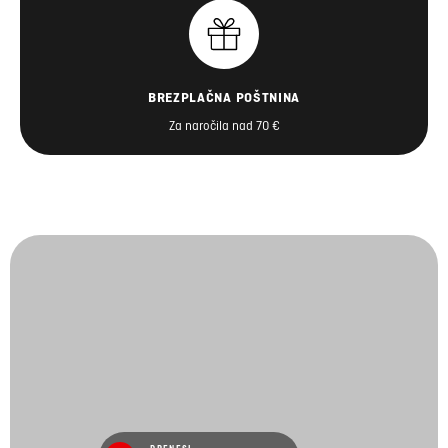
BREZPLAČNA POŠTNINA
Za naročila nad 70 €
PRENESI
PDF (31.9 MB)