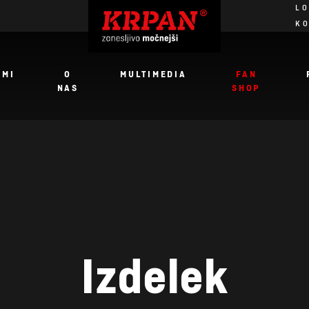
LO
K
JMI
O
MULTIMEDIA
FAN
NAS
SHOP
Izdelek