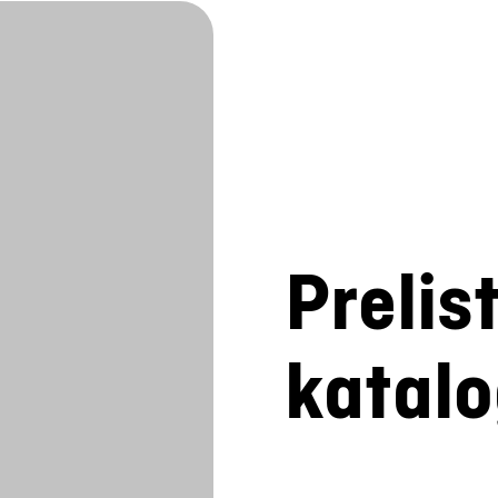
Prelis
katal