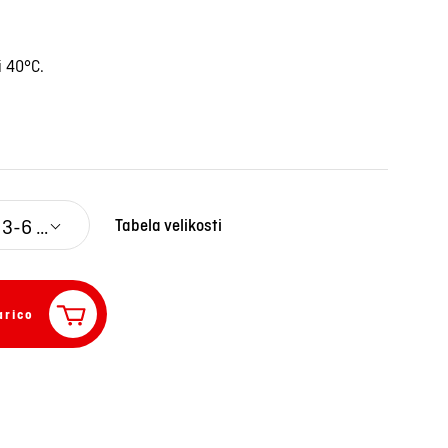
i 40°C.
3-6 M
Tabela velikosti
arico