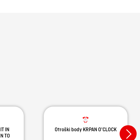
IT IN
Otroški body KRPAN O'CLOCK
N TO