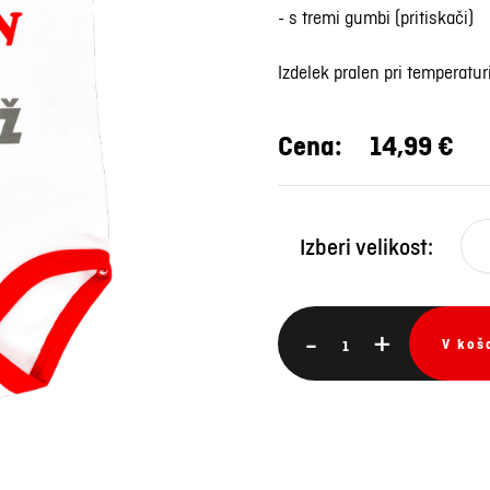
- s tremi gumbi (pritiskači)
Izdelek pralen pri temperatur
Cena:
14,99 €
Izberi velikost:
-
+
V koš