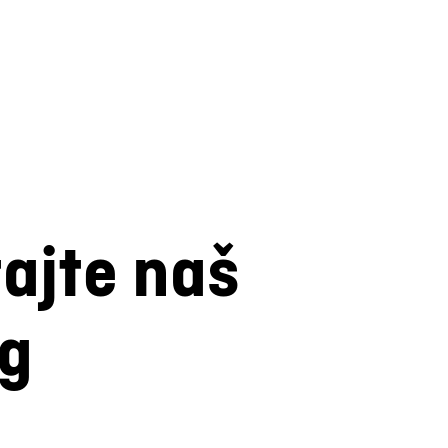
tajte naš
og