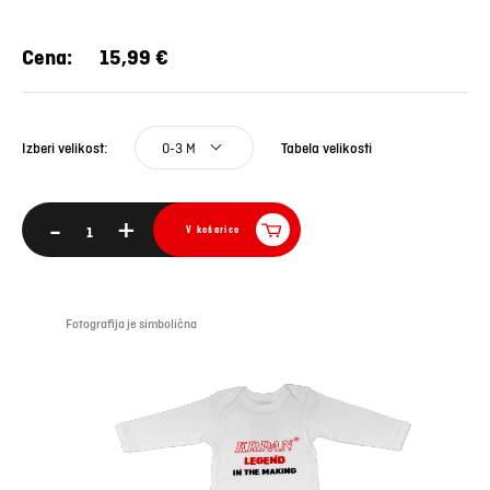
Cena:
15,99 €
0-3 M
Tabela velikosti
Izberi velikost:
-
+
V košarico
Fotografija je simbolična