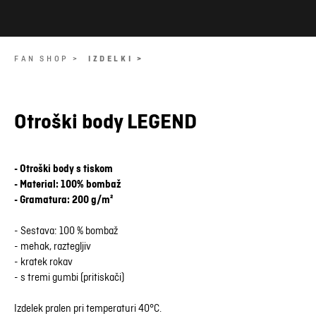
FAN SHOP >
IZDELKI >
Otroški body LEGEND
- Otroški body s tiskom
- Material: 100% bombaž
- Gramatura: 200 g/m²
- Sestava: 100 % bombaž
- mehak, raztegljiv
- kratek rokav
- s tremi gumbi (pritiskači)
Izdelek pralen pri temperaturi 40°C.