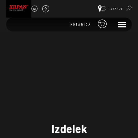
SI
ISKANJE
KOŠARICA
Izdelek