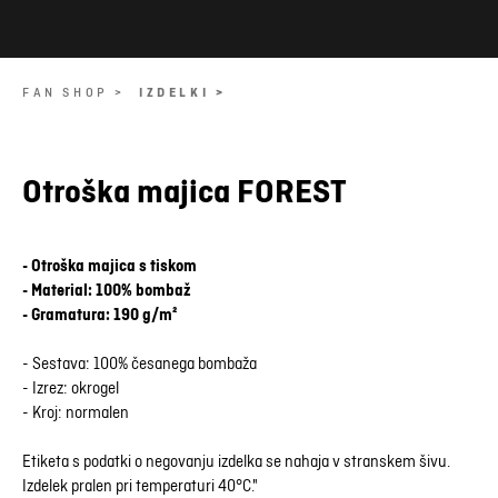
FAN SHOP >
IZDELKI >
Otroška majica FOREST
- Otroška majica s tiskom
- Material: 100% bombaž
- Gramatura: 190 g/m²
- Sestava: 100% česanega bombaža
- Izrez: okrogel
- Kroj: normalen
Etiketa s podatki o negovanju izdelka se nahaja v stranskem šivu.
Izdelek pralen pri temperaturi 40°C."