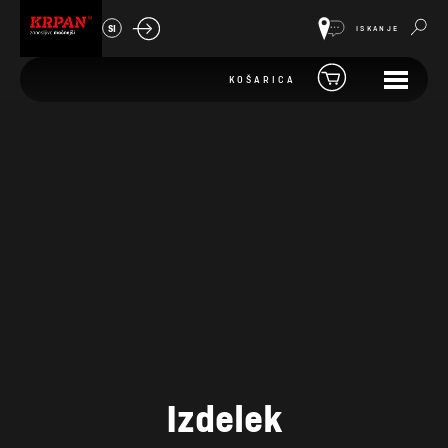
SI
ISKANJE
KOŠARICA
Izdelek