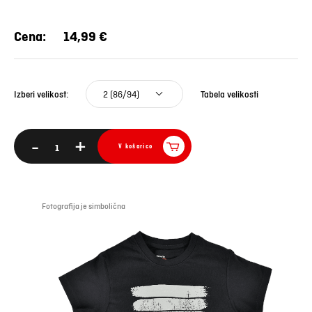
Cena:
14,99 €
2 (86/94)
Tabela velikosti
Izberi velikost:
-
+
V košarico
Fotografija je simbolična
Foto