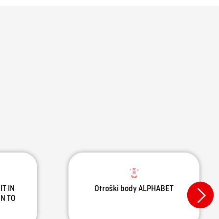
IT IN
Otroški body ALPHABET
N TO