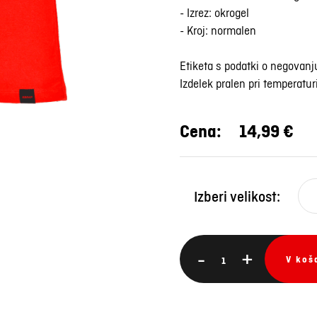
- Izrez: okrogel
- Kroj: normalen
Etiketa s podatki o negovanj
Izdelek pralen pri temperatur
Cena:
14,99 €
Izberi velikost:
-
+
V koš