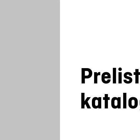
Prelis
katal