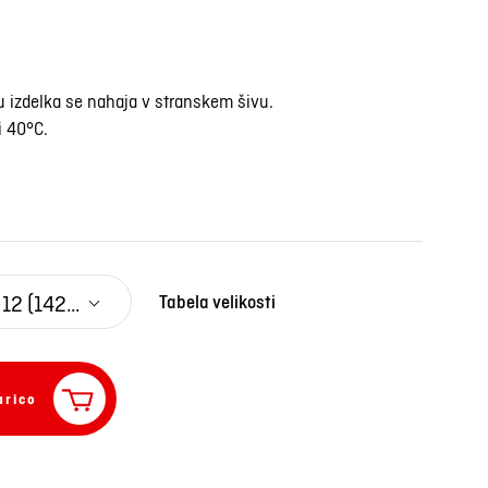
u izdelka se nahaja v stranskem šivu.
i 40°C.
12 (142/152)
Tabela velikosti
arico