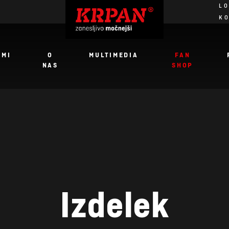
LO
K
JMI
O
MULTIMEDIA
FAN
NAS
SHOP
Izdelek