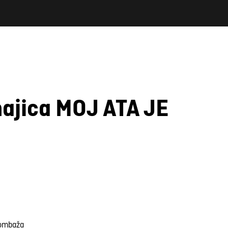
ajica MOJ ATA JE
N
bombaža