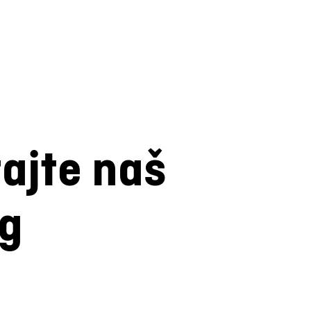
tajte naš
og