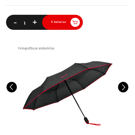
-
+
V košarico
Fotografija je simbolična
Foto