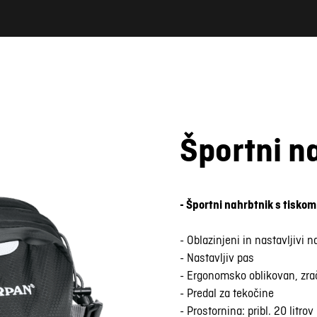
Športni n
- Športni nahrbtnik s tiskom
- Oblazinjeni in nastavljivi 
- Nastavljiv pas
- Ergonomsko oblikovan, zrač
- Predal za tekočine
- Prostornina: pribl. 20 litrov