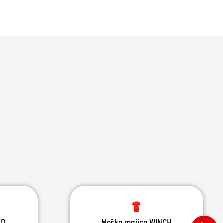
OD
Moška majica WINCH