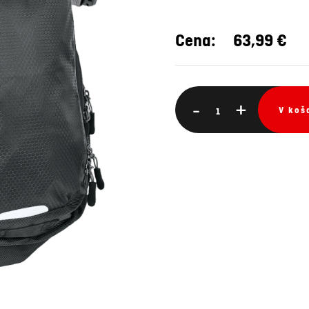
Cena:
63,99 €
-
+
V koš