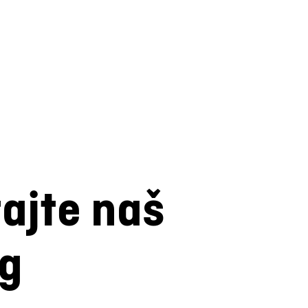
tajte naš
og