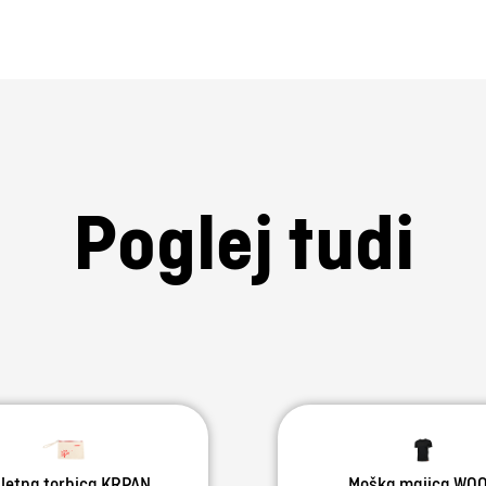
Poglej tudi
letna torbica KRPAN
Moška majica WO