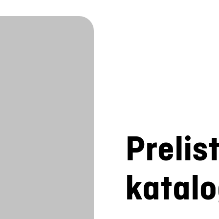
Prelis
katal