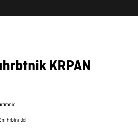
ahrbtnik KRPAN
naramnici
ni hrbtni del