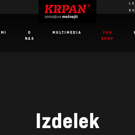
LO
K
JMI
O
MULTIMEDIA
FAN
NAS
SHOP
Izdelek