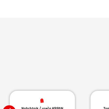
Nahrbtnik / vreča KRPAN
Toa