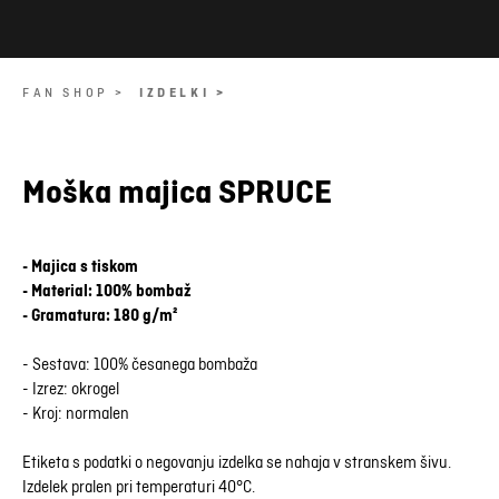
FAN SHOP >
IZDELKI >
Moška majica SPRUCE
- Majica s tiskom
- Material: 100% bombaž
- Gramatura: 180 g/m²
- Sestava: 100% česanega bombaža
- Izrez: okrogel
- Kroj: normalen
Etiketa s podatki o negovanju izdelka se nahaja v stranskem šivu.
Izdelek pralen pri temperaturi 40°C.