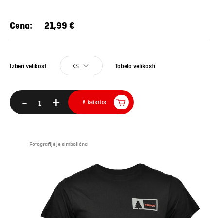
Cena:
21,99 €
XS
Tabela velikosti
Izberi velikost:
-
+
V košarico
Fotografija je simbolična
Foto