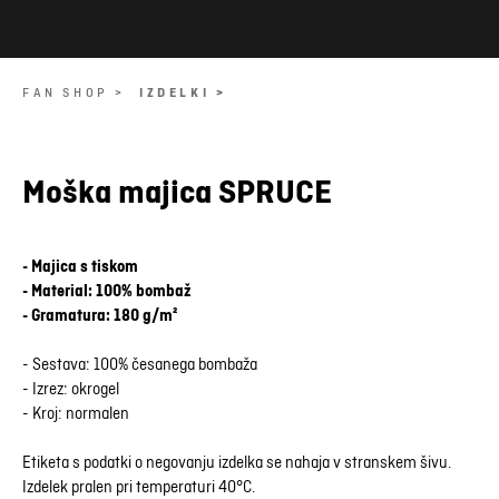
FAN SHOP >
IZDELKI >
Moška majica SPRUCE
- Majica s tiskom
- Material: 100% bombaž
- Gramatura: 180 g/m²
- Sestava: 100% česanega bombaža
- Izrez: okrogel
- Kroj: normalen
Etiketa s podatki o negovanju izdelka se nahaja v stranskem šivu.
Izdelek pralen pri temperaturi 40°C.