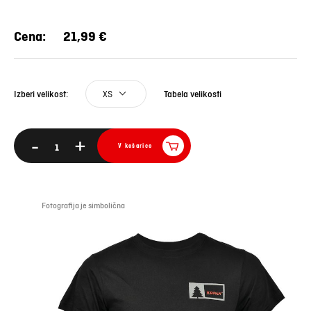
Cena:
21,99 €
XS
Tabela velikosti
Izberi velikost:
-
+
V košarico
Fotografija je simbolična
Foto