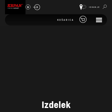
SI
ISKANJE
KOŠARICA
Izdelek