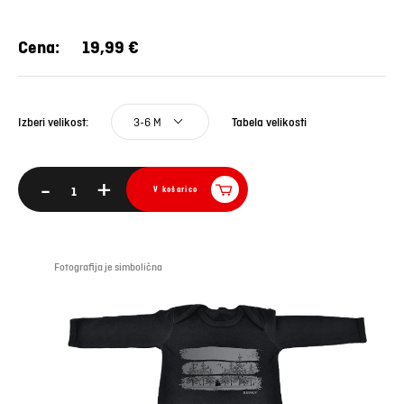
Cena:
19,99 €
3-6 M
Tabela velikosti
Izberi velikost:
-
+
V košarico
Fotografija je simbolična