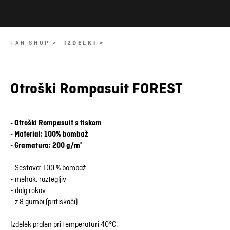
FAN SHOP >
IZDELKI >
Otroški Rompasuit FOREST
- Otroški Rompasuit s tiskom
- Material: 100% bombaž
- Gramatura: 200 g/m²
- Sestava: 100 % bombaž
- mehak, raztegljiv
- dolg rokav
- z 8 gumbi (pritiskači)
Izdelek pralen pri temperaturi 40°C.