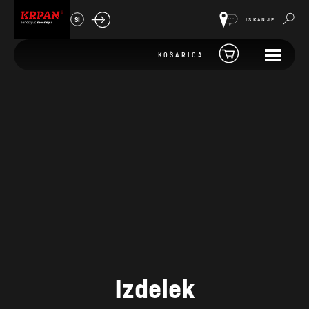
SI
ISKANJE
KOŠARICA
Izdelek