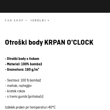
FAN SHOP >
IZDELKI >
Otroški body KRPAN O'CLOCK
- Otroški body s tiskom
- Material: 100% bombaž
- Gramatura: 160 g/m²
- Sestava: 100 % bombaž
- mehak, raztegljiv
- kratek rokav
- s tremi gumbi (pritiskači)
Izdelek pralen pri temperaturi 40°C.