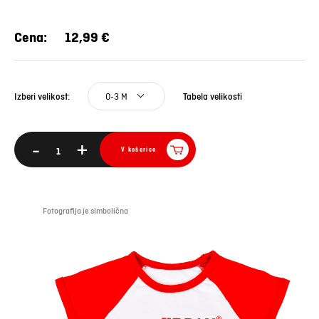
Cena:
12,99 €
0-3 M
Tabela velikosti
Izberi velikost:
-
+
V košarico
Fotografija je simbolična