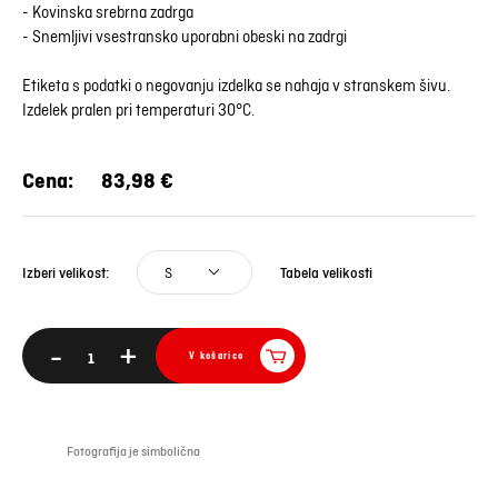
- Kovinska srebrna zadrga
- Snemljivi vsestransko uporabni obeski na zadrgi
Etiketa s podatki o negovanju izdelka se nahaja v stranskem šivu.
Izdelek pralen pri temperaturi 30°C.
Cena:
83,98 €
S
Tabela velikosti
Izberi velikost:
-
+
V košarico
Fotografija je simbolična