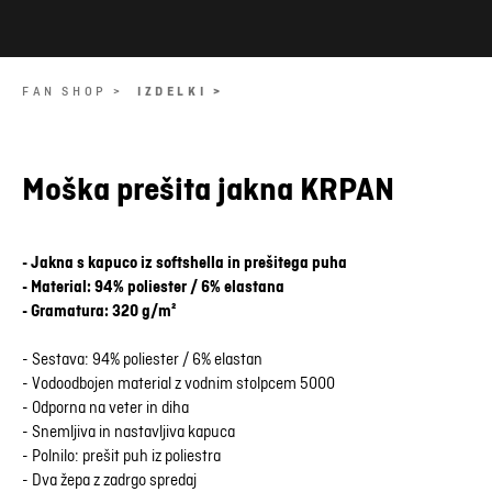
FAN SHOP >
IZDELKI >
Moška prešita jakna KRPAN
- Jakna s kapuco iz softshella in prešitega puha
- Material: 94% poliester / 6% elastana
- Gramatura: 320 g/m²
- Sestava: 94% poliester / 6% elastan
- Vodoodbojen material z vodnim stolpcem 5000
- Odporna na veter in diha
- Snemljiva in nastavljiva kapuca
- Polnilo: prešit puh iz poliestra
- Dva žepa z zadrgo spredaj