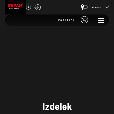
SI
ISKANJE
KOŠARICA
Izdelek