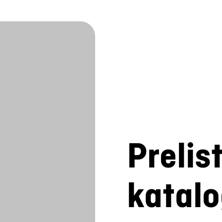
Prelis
katal