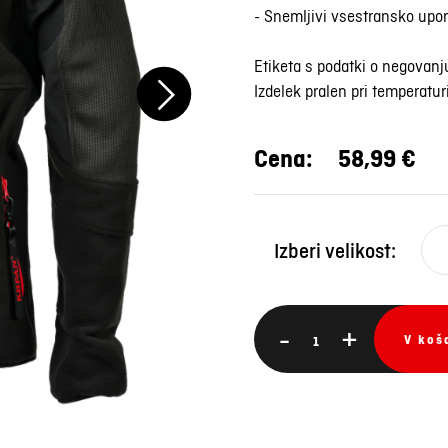
- Snemljivi vsestransko upor
Etiketa s podatki o negovanj
Izdelek pralen pri temperatur
Cena:
58,99 €
Izberi velikost:
-
+
V koš