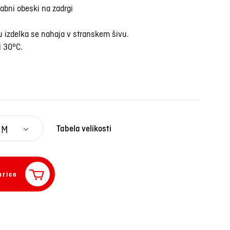
abni obeski na zadrgi
u izdelka se nahaja v stranskem šivu.
i 30°C.
M
Tabela velikosti
arico