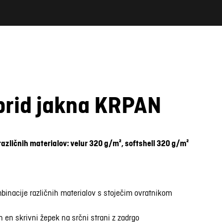
brid jakna KRPAN
različnih materialov: velur 320 g/m², softshell 320 g/m²
binacije različnih materialov s stoječim ovratnikom
n en skrivni žepek na srčni strani z zadrgo