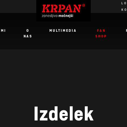
LO
K
JMI
O
MULTIMEDIA
FAN
NAS
SHOP
Izdelek