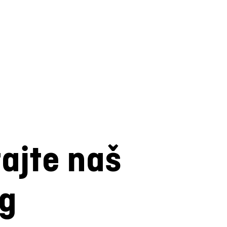
tajte naš
og