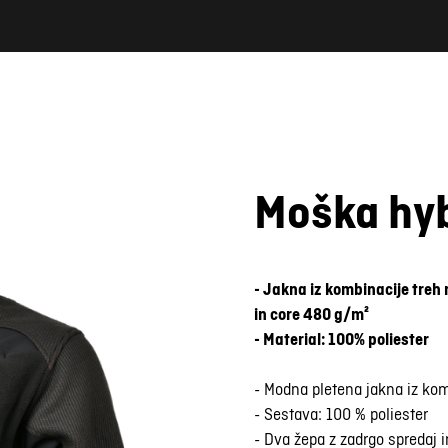
Moška hy
Fotografija je simbolična
- Jakna iz kombinacije treh 
in core 480 g/m²
- Material: 100% poliester
- Modna pletena jakna iz kom
- Sestava: 100 % poliester
- Dva žepa z zadrgo spredaj i