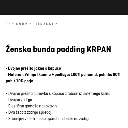
FAN SHOP >
IZDELKI >
Ženska bunda padding KRPAN
- Dvojno prešita jakna s kapuco
- Material: Vrhnja tkanina + podloga: 100% poliamid, polnilo: 90%
puh / 10% perje
- Dvojno prešita puhovka s kapuco z robom iz umetnega krzna
- Dvojna zadrga
- Elastična gamaša na rokavih
- Dva žepa z zadrgo spredaj
- Snemljivi vsestransko uporabni obeski na zadrgi