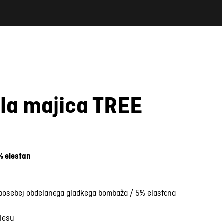
la majica TREE
% elestan
 posebej obdelanega gladkega bombaža / 5% elastana
elesu