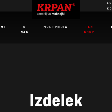
LO
K
JMI
O
MULTIMEDIA
FAN
NAS
SHOP
Izdelek