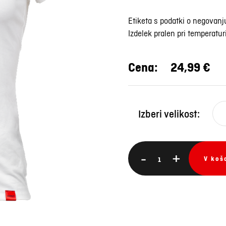
Etiketa s podatki o negovanj
Izdelek pralen pri temperatur
Cena:
24,99 €
Izberi velikost:
-
+
V koš