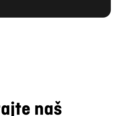
tajte naš
og