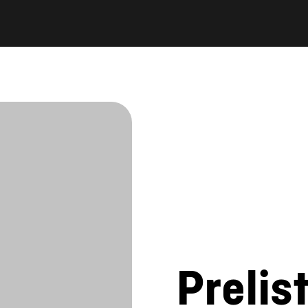
Prelis
katal