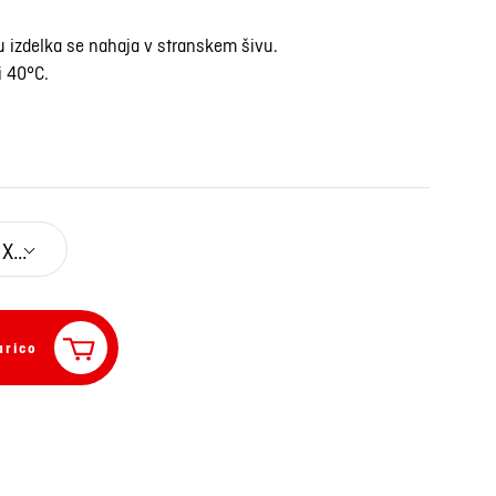
u izdelka se nahaja v stranskem šivu.
i 40°C.
XL
arico