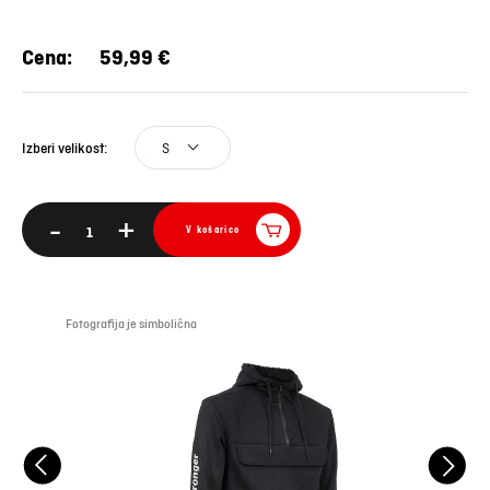
Cena:
59,99 €
S
Izberi velikost:
-
+
V košarico
Fotografija je simbolična
Foto