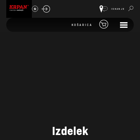
SI
ISKANJE
KOŠARICA
Izdelek