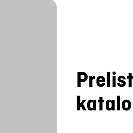
Prelis
katal