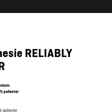
nesie RELIABLY
R
tiskom
% poliester
% poliester