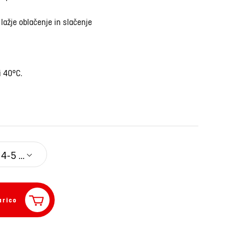
 lažje oblačenje in slačenje
i 40°C.
4-5 let
arico