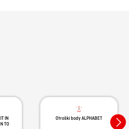
IT IN
Otroški body ALPHABET
N TO