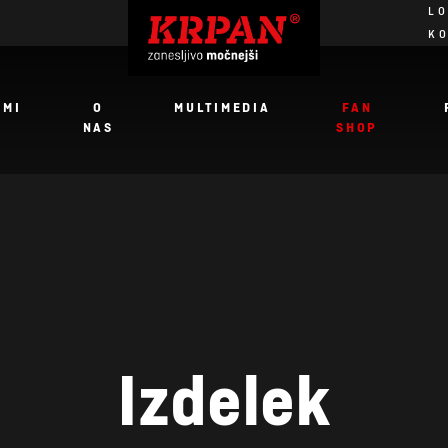
LO
K
JMI
O
MULTIMEDIA
FAN
NAS
SHOP
Izdelek