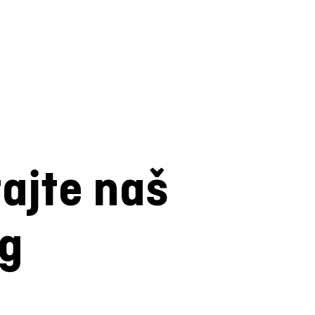
tajte naš
og