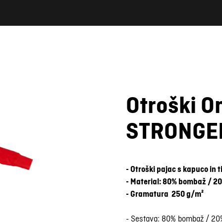
Otroški O
STRONGE
- Otroški pajac s kapuco in 
- Material: 80% bombaž / 20
- Gramatura 250 g/m²
- Sestava: 80% bombaž / 20