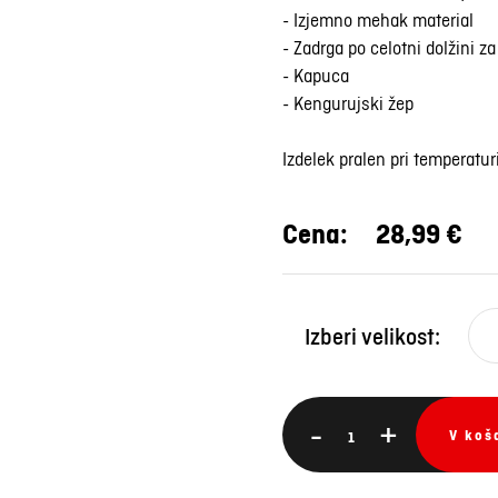
- Izjemno mehak material
- Zadrga po celotni dolžini za
- Kapuca
- Kengurujski žep
Izdelek pralen pri temperatur
Cena:
28,99 €
Izberi velikost:
-
+
V koš