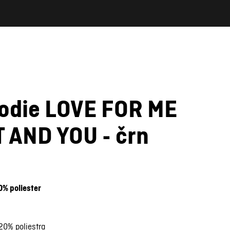
oodie LOVE FOR ME
 AND YOU - črn
0% poliester
20% poliestra