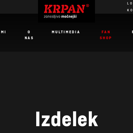
LO
K
JMI
O
MULTIMEDIA
FAN
NAS
SHOP
Izdelek