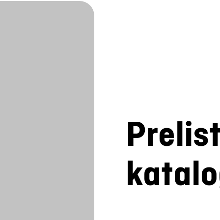
Prelis
katal