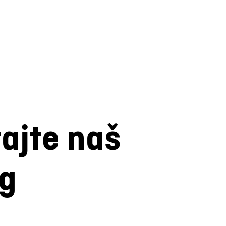
tajte naš
og