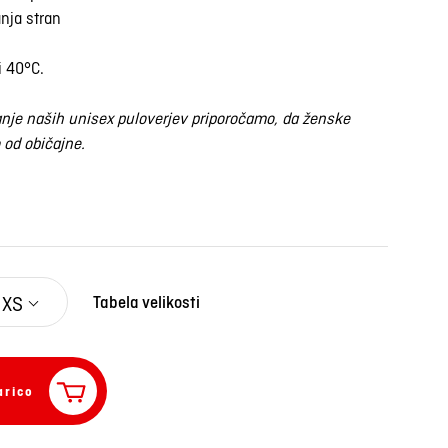
nja stran
i 40°C.
eganje naših unisex puloverjev priporočamo, da ženske
 od običajne.
XS
Tabela velikosti
arico