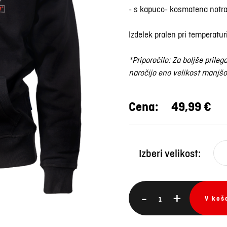
- s kapuco- kosmatena notra
Izdelek pralen pri temperatur
*Priporočilo: Za boljše pril
naročijo eno velikost manjšo
Cena:
49,99 €
Izberi velikost:
-
+
V koš