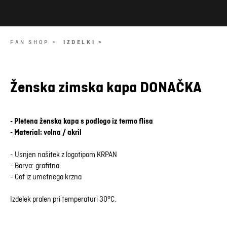
FAN SHOP >
IZDELKI >
Ženska zimska kapa DONAČKA
- Pletena ženska kapa s podlogo iz termo flisa
- Material: volna / akril
- Usnjen našitek z logotipom KRPAN
- Barva: grafitna
- Cof iz umetnega krzna
Izdelek pralen pri temperaturi 30°C.