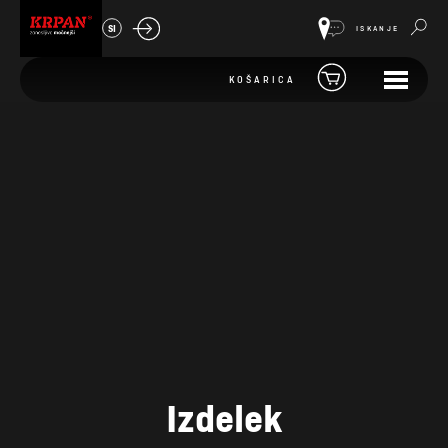
SI
ISKANJE
KOŠARICA
Izdelek