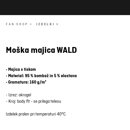
FAN SHOP >
IZDELKI >
Moška majica WALD
- Majica s tiskom
- Material: 95 % bombaž in 5 % elastana
- Gramatura: 160 g/m²
- Izrez: okrogel
- Kroj: body fit - se prilega telesu
Izdelek pralen pri temperaturi 40°C.