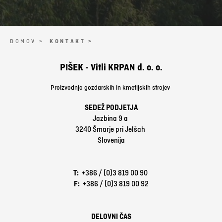
DOMOV >
KONTAKT >
PIŠEK - Vitli KRPAN d. o. o.
Proizvodnja gozdarskih in kmetijskih strojev
SEDEŽ PODJETJA
Jazbina 9 a
3240 Šmarje pri Jelšah
Slovenija
T:
+386 / (0)3 819 00 90
F:
+386 / (0)3 819 00 92
DELOVNI ČAS