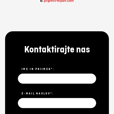
E:
pr@vitli-krpan.com
Kontaktirajte nas
IME IN PRIIMEK*:
E-MAIL NASLOV*: