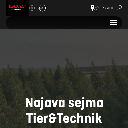
SI
ISKANJE
Najava sejma
Tier&Technik