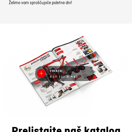
Želimo vam sproščujoče poletne dni!
PRENESI
PDF (31.9 MB)
Prelistajte naš katalog