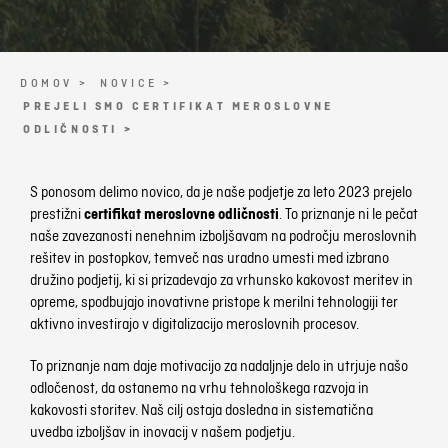
DOMOV >
NOVICE >
PREJELI SMO CERTIFIKAT MEROSLOVNE
ODLIČNOSTI >
S ponosom delimo novico, da je naše podjetje za leto 2023 prejelo
prestižni
certifikat meroslovne odličnosti
. To priznanje ni le pečat
naše zavezanosti nenehnim izboljšavam na področju meroslovnih
rešitev in postopkov, temveč nas uradno umesti med izbrano
družino podjetij, ki si prizadevajo za vrhunsko kakovost meritev in
opreme, spodbujajo inovativne pristope k merilni tehnologiji ter
aktivno investirajo v digitalizacijo meroslovnih procesov.
To priznanje nam daje motivacijo za nadaljnje delo in utrjuje našo
odločenost, da ostanemo na vrhu tehnološkega razvoja in
kakovosti storitev. Naš cilj ostaja dosledna in sistematična
uvedba izboljšav in inovacij v našem podjetju.