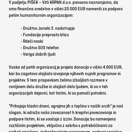
V podjetju PIŠEK – Vitli KRPAN d.o.o. ponosno naznanjamo, da
smo finančna sredstva v višini 20.000 EUR namenili za podporo
petim humanitarnim organizacijam:
- Društvo Junaki 3. nadstropja
- Fundacija preprosto blizu
- Rdeči noski
- Društvo SOS telefon
- Veriga dobrih ljudi
Vsaka od petih organizacij je prejela donacijo v višini 4.000 EUR,
kar bo zagotovo olajšalo izvajanje njihovih nujnih programov in
projektov. S tem prispevkom želimo izboljšati razmere v
ranljivem delu družbe in olajšati delo ljudem, ki so v teh
organizacijah dejavni, kot tistim, ki so pomoči potrebni.
"Prihajajo hladni dnevi, ogrejmo jih s toplino v naših srcih" je naš
slogan, ki odraža našo zavezanost h krepitvi povezovanja in
podpore tistim, ki se soočajo z izzivi. Donacija bo namenjena
različnim projektom, vključno z oskrbo s potrebščinami za