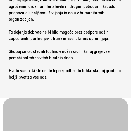
najbolj ogrožene, izobraževalnim programom, podpori socialno
ogroženim družinam ter številnim drugim pobudam, ki bodo
prispevale k boljšemu življenju in delu v humanitarnih
organizacijah.
Ta dejanja dobrote ne bi bila mogoča brez podpore naših
zaposlenih, partnerjev, strank in vseh, ki nas spremljajo.
Skupaj smo ustvarili toplino v naših srcih, ki naj greje vse
pomoči potrebne v teh hladnih dneh.
Hvala vsem, ki ste del te lepe zgodbe, da lahko skupaj gradimo
boljši svet za vse nas.