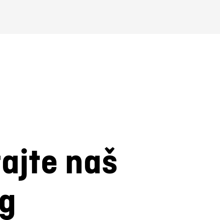
tajte naš
og