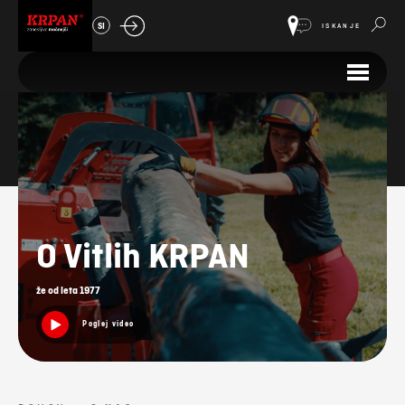
SI
ISKANJE
O nas
O Vitlih KRPAN
že od leta 1977
Poglej video