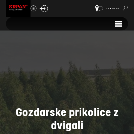
SI
ISKANJE
Gozdarske prikolice z
dvigali