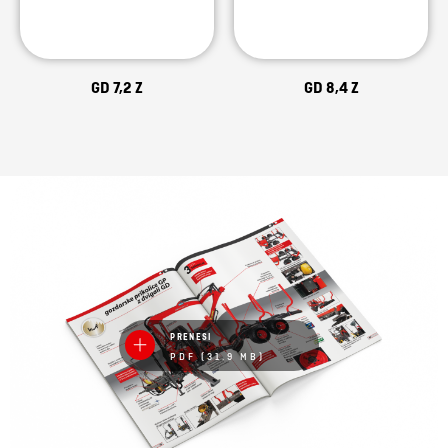
GD 7,2 Z
GD 8,4 Z
PRENESI
PDF (31.9 MB)