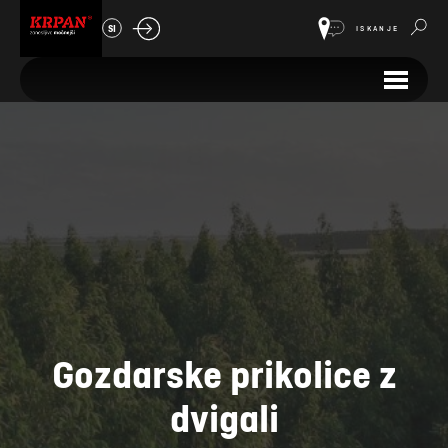
SI
ISKANJE
Gozdarske prikolice z
dvigali