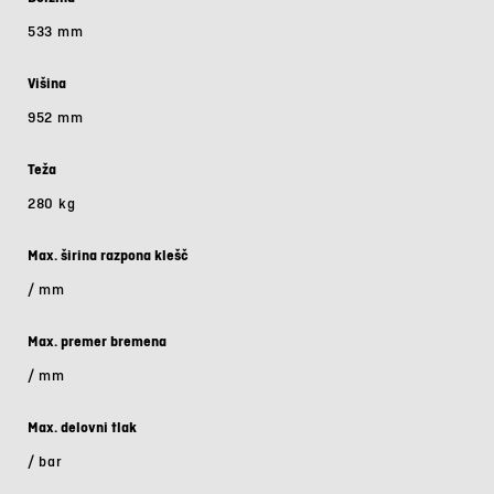
533 mm
Višina
952 mm
Teža
280 kg
Max. širina razpona klešč
/ mm
Max. premer bremena
/ mm
Max. delovni tlak
/ bar