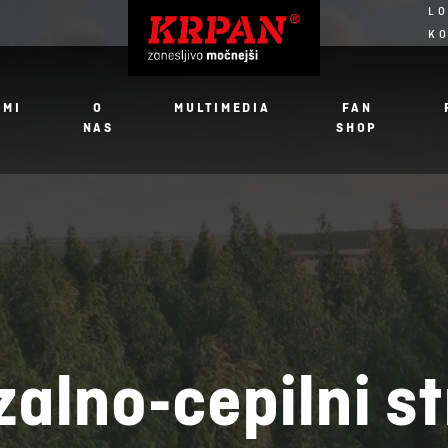
LO
K
JMI
O
MULTIMEDIA
FAN
NAS
SHOP
alno-cepilni st