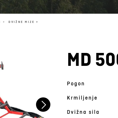
I >
DVIŽNE MIZE >
MD 50
Fotografija je simbolična
Pogon
Krmiljenje
Dvižna sila