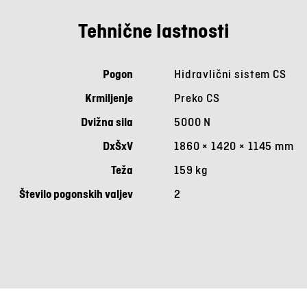
Tehnične lastnosti
Pogon
Hidravlični sistem CS
Krmiljenje
Preko CS
Dvižna sila
5000 N
DxŠxV
1860 × 1420 × 1145 mm
Teža
159 kg
Število pogonskih valjev
2