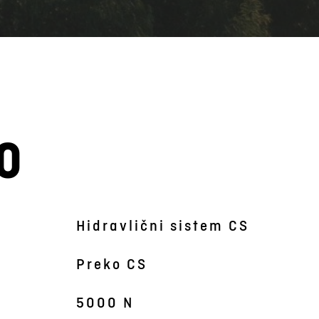
0
Hidravlični sistem CS
Preko CS
5000 N