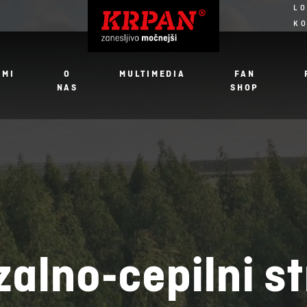
LO
K
JMI
O
MULTIMEDIA
FAN
NAS
SHOP
alno-cepilni st