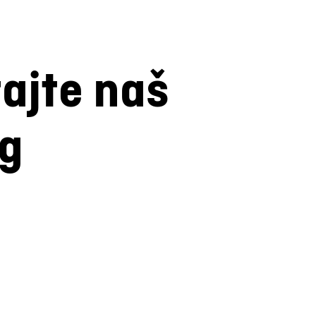
tajte naš
og