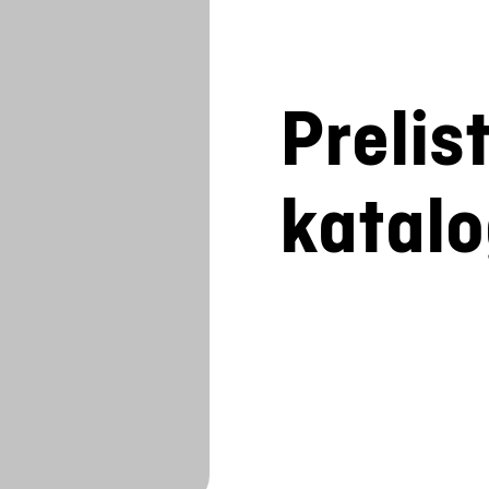
Prelis
katal