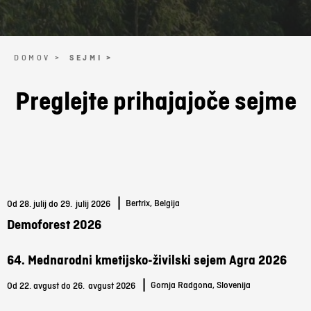
DOMOV >
SEJMI >
Preglejte prihajajoče sejme
|
Bertrix, Belgija
Od 28. julij do 29.
julij 2026
Demoforest 2026
64. Mednarodni kmetijsko-živilski sejem Agra 2026
|
Gornja Radgona, Slovenija
Od 22. avgust do 26.
avgust 2026