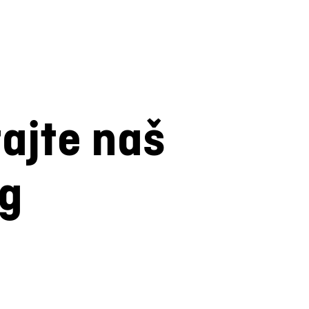
tajte naš
og