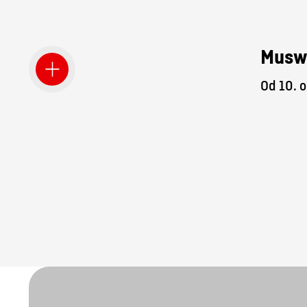
Musw
Od 10. o