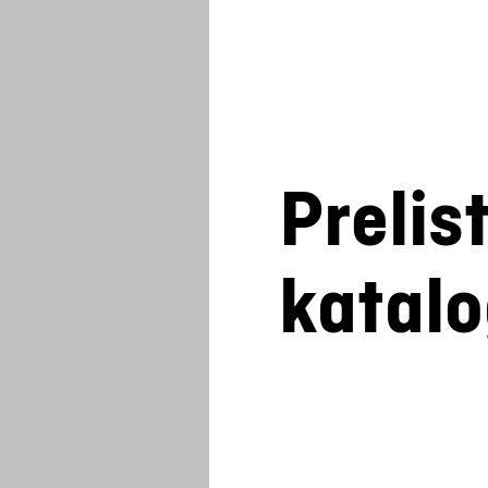
Prelis
katal