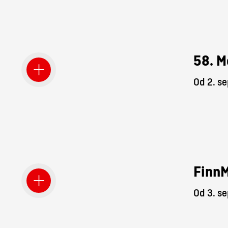
58. M
Od 2. s
Finn
Od 3. s