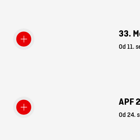
33. M
Od 11. 
APF 
Od 24. 