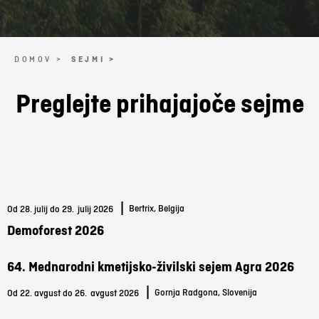
DOMOV >
SEJMI >
Preglejte prihajajoče sejme
|
Bertrix, Belgija
Od 28. julij do 29.
julij 2026
Demoforest 2026
64. Mednarodni kmetijsko-živilski sejem Agra 2026
|
Gornja Radgona, Slovenija
Od 22. avgust do 26.
avgust 2026