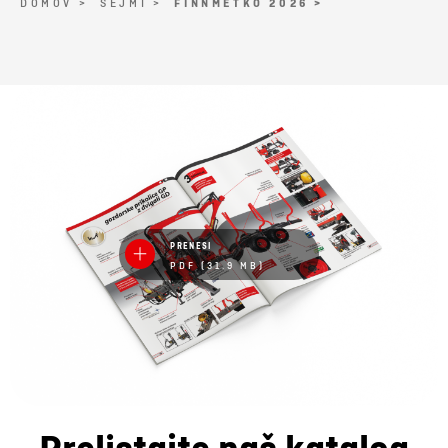
DOMOV >
SEJMI >
FINNMETKO 2026 >
PRENESI
PDF (31.9 MB)