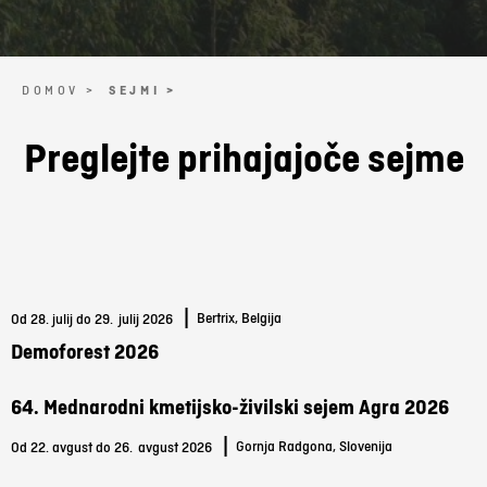
DOMOV >
SEJMI >
Preglejte prihajajoče sejme
|
Bertrix, Belgija
Od 28. julij do 29.
julij 2026
Demoforest 2026
64. Mednarodni kmetijsko-živilski sejem Agra 2026
|
Gornja Radgona, Slovenija
Od 22. avgust do 26.
avgust 2026