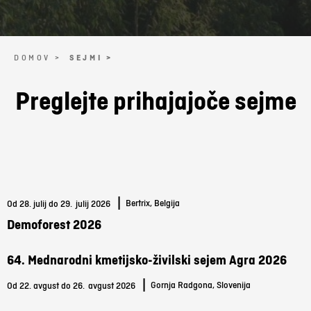
DOMOV >
SEJMI >
Preglejte prihajajoče sejme
|
Bertrix, Belgija
Od 28. julij do 29.
julij 2026
Demoforest 2026
64. Mednarodni kmetijsko-živilski sejem Agra 2026
|
Gornja Radgona, Slovenija
Od 22. avgust do 26.
avgust 2026